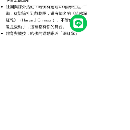
學習之餘還有不少樂子。
社團與課外活動：哈佛有超過400個學生組
織，從辯論社到戲劇團，還有知名的《哈佛深
紅報》（Harvard Crimson）。不管你愛動腦
還是愛動手，這裡都有你的舞台。
體育與競技：哈佛的運動隊叫「深紅隊」
（Crimson），在NCAA第一級聯賽中表現不
俗，尤其是划船和冰球，傳統上跟耶魯的對抗
賽更是年度焦點。
學術與領導氛圍：這裡不只是學習的地方，更
是孕育領袖的搖籃。從課堂討論到校友講座，
你會感受到無處不在的啟發。
周邊就業環境與產業
哈佛位於波士頓大都會區，這裡是美國東岸的
經濟與文化重心，離劍橋的肯德爾廣場
（Kendall Square）也很近，那可是全球
創新
企業的聚集地
。畢業生起薪中位數高達
$90,000/年
，職業前景超亮眼。