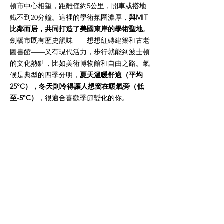
頓市中心相望，距離僅約5公里，開車或搭地
鐵不到20分鐘。這裡的學術氛圍濃厚，
與MIT
比鄰而居，共同打造了美國東岸的學術聖地
。
劍橋市既有歷史韻味——想想紅磚建築和古老
圖書館——又有現代活力，步行就能到波士頓
的文化熱點，比如美術博物館和自由之路。氣
候是典型的四季分明，
夏天溫暖舒適（平均
25°C），冬天則冷得讓人想窩在暖氣旁（低
至-5°C）
，很適合喜歡季節變化的你。