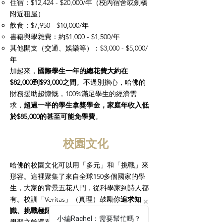
住宿：$12,424 - $20,000/年（校內宿舍或劍橋
附近租屋）
飲食：$7,950 - $10,000/年
書籍與學雜費：約$1,000 - $1,500/年
其他開支（交通、娛樂等）：$3,000 - $5,000/
年
加起來，
國際學生一年的總花費大約在
$82,000到$93,000之間
。不過別擔心，哈佛的
財務援助超慷慨，100%滿足學生的經濟需
求，
超過一半的學生拿獎學金，家庭年收入低
於$85,000的甚至可能免學費
。
校園文化
哈佛的校園文化可以用「多元」和「挑戰」來
形容。這裡聚集了來自全球150多個國家的學
生，大家的背景五花八門，從科學家到詩人都
有。校訓「Veritas」（真理）鼓勵你
追求知
識、挑戰極限
。校園裡的氛圍既嚴肅又熱鬧，
小編Rachel：需要幫忙嗎？