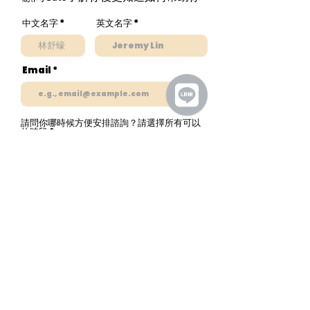
中文名字
英文名字
Email
請問你哪時候方便安排諮詢？請選擇所有可以
R
的時段
*
e
q
週間早上
u
週間下午
i
週間晚上
r
e
星期六下午
d
請問你是如何找到Thrive?
請加入我們LINE官方帳號，並且傳送貼圖，
我們很快就回復你！