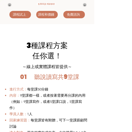
點擊閱讀 獨家解析
課程試上
課程和價錢
免費諮詢
3種課程方案
任你選！
​～線上或實體課程皆提供～
01
聽說讀寫共9堂課
進行方式：
每堂課50分鐘
內容：
9
堂課都一樣，或者按著需要再分課的內用
（例如：9堂課寫作，或者5堂課口說，5堂課寫
作）
​學員人數：
1人
回家練習題：
每堂課皆有附贈，可下一堂課跟顧問
討論