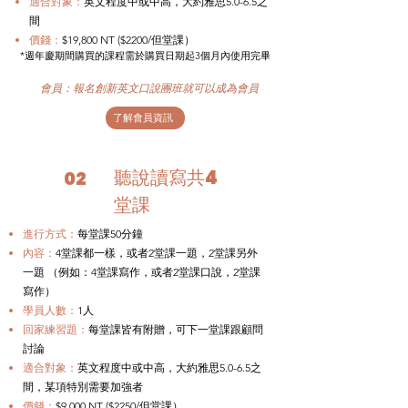
​適合對象：
英文程度中或中高，大約雅思5.0-6.5之
間
價錢：
$19,800 NT ($2200/但堂課）
*週年慶期間購買的課程需於購買日期起3個月內使用完畢
會員：報名創新英文口說團班就可以成為會員
了解會員資訊
聽說讀寫共4
02
堂課
進行方式：
每堂課50分鐘
內容：
4堂課都一樣，或者2堂課一題，2堂課另外
一題 （例如：4堂課寫作，或者2堂課口說，2堂課
寫作）
學員人數：
1人
回家練習題：
每堂課皆有附贈，可下一堂課跟顧問
討論
​適合對象：
英文程度中或中高，大約雅思5.0-6.5之
間，某項特別需要加強者
價錢：
$9,000 NT ($2250/但堂課）