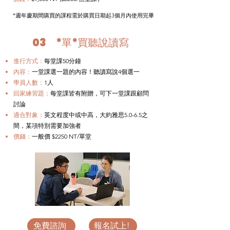
*週年慶期間購買的課程需於購買日期起3個月內使用完畢
03
​*單*買聽說讀寫
進行方式：
每堂課50分鐘
內容：
一堂課選一題的內容！聽讀寫說4個選一
學員人數：
1人
回家練習題：
每堂課皆有附贈，可下一堂課跟顧問
討論
​適合對象：
英文程度中或中高，大約雅思5.0-6.5之
間，某項特別需要加強者
價錢：
一般價 $2250 NT/單堂
免費諮詢
報名試上!