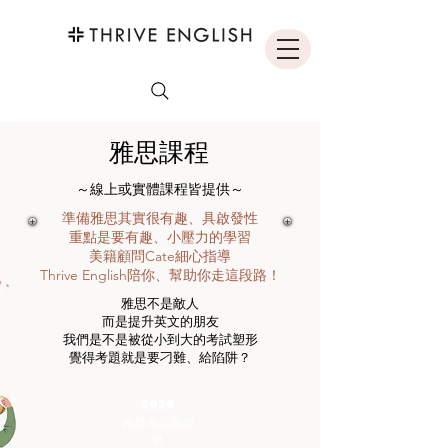
​雅思課程
​～線上或實體課程皆提供～
​準備雅思其實很有趣、具啟發性
重點是要有趣、小壓力的學習
美籍顧問Cate細心指導
Thrive English陪你、幫助你走這段路！
雅思不是敵人
而是提升英文的朋友
我們是不是被從小到大的考試塑形
覺得考題就是要刁難、給陷阱？
2026
雅思考題新趨
勢