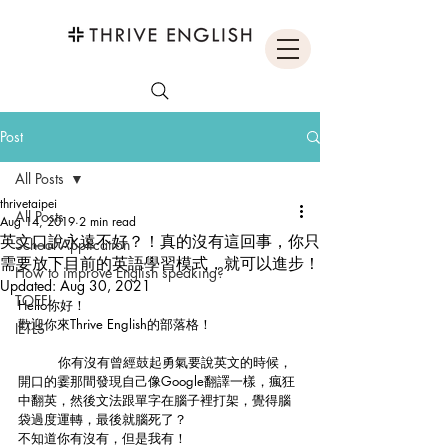
Post
All Posts
thrivetaipei
All Posts
Aug 14, 2019
2 min read
英文口說永遠不好？！真的沒有這回事，你只
School Application
需要放下目前的英語學習模式，就可以進步！
How to improve English speaking?
Updated:
Aug 30, 2021
TOEFL
Hello你好！
歡迎你來Thrive English的部落格！
IETLS
	你有沒有曾經鼓起勇氣要說英文的時候，
開口的霎那間發現自己像Google翻譯一樣，瘋狂
中翻英，然後文法跟單字在腦子裡打架，覺得腦
袋過度運轉，最後就腦死了？
不知道你有沒有，但是我有！