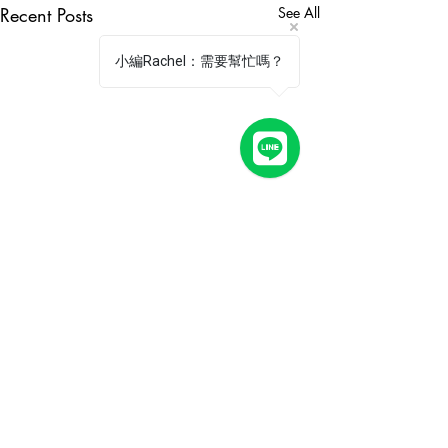
Recent Posts
See All
小編Rachel：需要幫忙嗎？
Comments