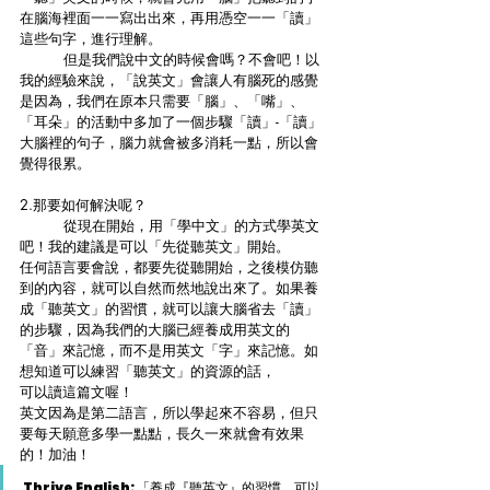
在腦海裡面一一寫出出來，再用憑空一一「讀」
這些句字，進行理解。
	但是我們說中文的時候會嗎？不會吧！以
我的經驗來說，「說英文」會讓人有腦死的感覺
是因為，我們在原本只需要「腦」、「嘴」、
「耳朵」的活動中多加了一個步驟「讀」-「讀」
大腦裡的句子，腦力就會被多消耗一點，所以會
覺得很累。
2.那要如何解決呢？
	從現在開始，用「學中文」的方式學英文
吧！我的建議是可以「先從聽英文」開始。
任何語言要會說，都要先從聽開始，之後模仿聽
到的內容，就可以自然而然地說出來了。如果養
成「聽英文」的習慣，就可以讓大腦省去「讀」
的步驟，因為我們的大腦已經養成用英文的
「音」來記憶，而不是用英文「字」來記憶。如
想知道可以練習「聽英文」的資源的話，
可以讀這篇文喔！
英文因為是第二語言，所以學起來不容易，但只
要每天願意多學一點點，長久一來就會有效果
的！加油！
Thrive English: 「養成『聽英文』的習慣，可以